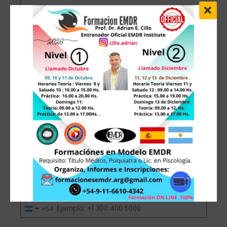
Apellido
DNI / Documento
Profesión
*
Médico
País
Argentina
Teléfono
+54
Argentina
+54