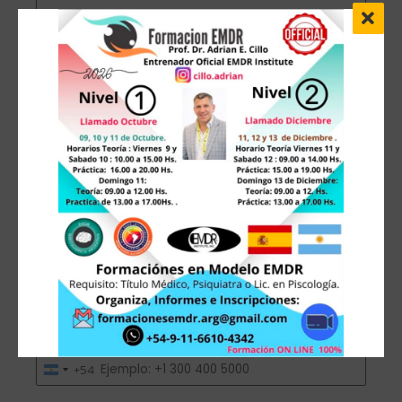
Apellido
DNI / Documento
Profesión
*
Médico
País
Argentina
Teléfono
+54
Argentina
+54